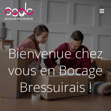
Aller
au
contenu
Bienvenue chez
vous en Bocage
Bressuirais !