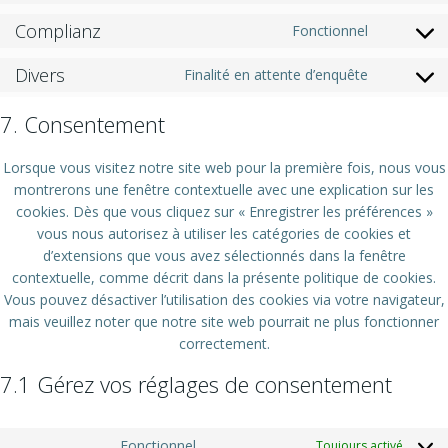
wordpres
to
Complianz
Fonctionnel
service
Consent
google-
to
Divers
Finalité en attente d’enquête
analytics
service
Consent
complianz
to
7. Consentement
service
divers
Lorsque vous visitez notre site web pour la première fois, nous vous
montrerons une fenêtre contextuelle avec une explication sur les
cookies. Dès que vous cliquez sur « Enregistrer les préférences »
vous nous autorisez à utiliser les catégories de cookies et
d’extensions que vous avez sélectionnés dans la fenêtre
contextuelle, comme décrit dans la présente politique de cookies.
Vous pouvez désactiver l’utilisation des cookies via votre navigateur,
mais veuillez noter que notre site web pourrait ne plus fonctionner
correctement.
7.1 Gérez vos réglages de consentement
Fonctionnel
Toujours activé