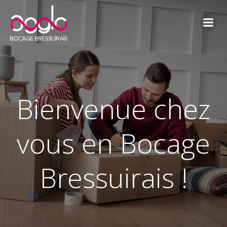
Aller
au
contenu
Bienvenue chez
vous en Bocage
Bressuirais !