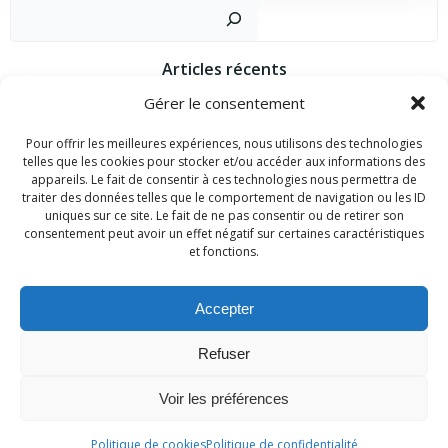
Recher
Articles récents
Gérer le consentement
C’est quoi le Bocage Bressuirais ?
Bonjour tout le monde !
Pour offrir les meilleures expériences, nous utilisons des technologies
telles que les cookies pour stocker et/ou accéder aux informations des
appareils. Le fait de consentir à ces technologies nous permettra de
Commentaires récents
traiter des données telles que le comportement de navigation ou les ID
uniques sur ce site. Le fait de ne pas consentir ou de retirer son
Un commentateur ou commentatrice WordPress
sur
Bonjour
consentement peut avoir un effet négatif sur certaines caractéristiques
tout le monde !
et fonctions.
Accepter
Refuser
© 2026 Bienvenue en Bocage Bressuirais. Created for
Voir les préférences
free using WordPress and
Colibri
Politique de cookies
Politique de confidentialité